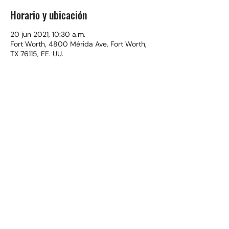
Horario y ubicación
20 jun 2021, 10:30 a.m.
Fort Worth, 4800 Mérida Ave, Fort Worth,
TX 76115, EE. UU.
Compartir este evento
(817) 921-4988
©2024 Iglesia Cristiana El Buen Pastor