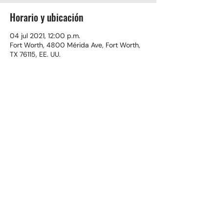
Horario y ubicación
04 jul 2021, 12:00 p.m.
Fort Worth, 4800 Mérida Ave, Fort Worth,
TX 76115, EE. UU.
Compartir este evento
(817) 921-4988
©2024 Iglesia Cristiana El Buen Pastor